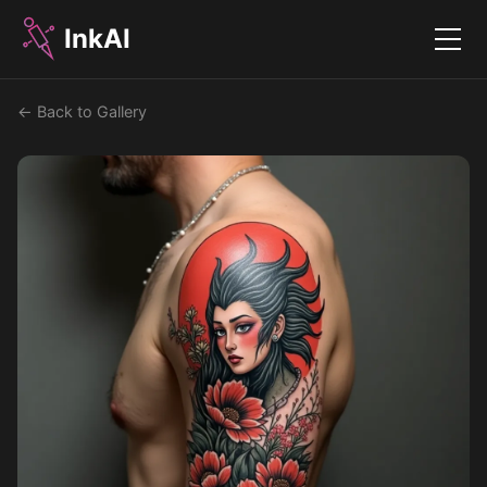
InkAI
Menu
← Back to Gallery