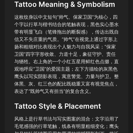
Tattoo Meaning & Symbolism
这枚纹身以中文短句“帅气、保家卫国”为核心，四
个字以行草与楷书结合的笔触表现，黑色实心墨水
带有明显飞白（笔锋拖出的断裂感），传达出既自
信又不失庄重的气质。“帅气”在视觉上通过字形上
扬和粗细对比表现出个人魅力与自我风采；“保家
卫国”四字字形收敛、力道十足，象征守护、责任
与牺牲。右上角的一个小红五星用鲜红色点缀，直
观地呼应“卫国”的爱国主题；左下方描绘的灰黑色
鹰头以写实阴影表现，寓意警觉、力量与护卫。整
体黑、灰、红三色的配比既稳重又富有视觉焦点，
表达了“既帅气又有担当”的复合含义。
Tattoo Style & Placement
风格上是行草书法与写实图案的混合：文字沿用了
毛笔感强的行草笔触，线条有明显粗细变化；鹰头