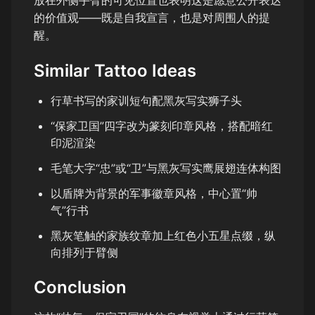
的价值观——既是自我宣言，也是对周围人的提
醒。
Similar Tattoo Ideas
行草书写的家训短句配黑灰写实狮子头
“保家卫国”四字改为篆刻印章风格，搭配暗红
印泥渲染
毛笔大字“忠”或“卫”与黑灰写实鹰展翅连体构图
以盾牌为背景的军事徽章风格，中心置“帅
气”行书
黑灰笔触的家族纹章加上红色小五星点缀，纵
向排列于臂侧
Conclusion