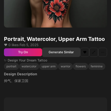
Portrait, Watercolor, Upper Arm Tattoo
❤️ 0 likes
·
Feb 5, 2025
❤️
🔗
⋯
Generate Similar
Try On
✨ Design Your Dream Tattoo
portrait
watercolor
upper arm
warrior
flowers
feminine
Design Description
帅气、保家卫国