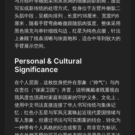
与月桂叶等辅图采用灰黑调的细腻阴影刻画，接近
写实或新传统的处理方式。纹身位于左臂外侧肱二
头肌中段，呈横向排列，长度约18厘米、宽度约6
厘米，随着手臂弯曲略微跟随肌肉弧度。整体采用
黑色填充与单针细线勾边，红星为纯色点缀，针法
上兼顾了线条清晰与块面饱和，适合中等到较大的
手臂展示空间。
Personal & Cultural
Significance
在个人层面，这枚纹身把外在形象（“帅气”）与内
在责任（“保家卫国”）并置，说明佩戴者既重视自
我风度也强调对家庭和国家的守护义务。文化上，
使用中文书法直接连接了华人书写传统与集体记
忆；红色小五星与军风元素唤起近现代爱国情绪与
军人形象，但通过书法与写实图案的结合，转化为
一种带有个人风格的纪念或誓言，而非官方标识。
放在外侧手臂的可见位置也表明这是愿意公开表达