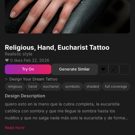
Religious, Hand, Eucharist Tattoo
Realistic style
❤️ 0 likes
·
Feb 22, 2026
❤️
🔗
⋯
Generate Similar
Try On
✨ Design Your Dream Tattoo
religious
hand
eucharist
symbolic
shaded
full coverage
Design Description
quiero esto en la mano que la cubra completa, la eucaristía
católica con sombra y que me llegue la sombra hasta los
nudillos y que no salga nada más solo la eucaristía y de forma
redonda como la foto que envié
Read more