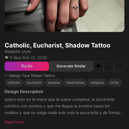
Catholic, Eucharist, Shadow Tattoo
Realistic style
❤️ 0 likes
·
Feb 22, 2026
❤️
🔗
⋯
Generate Similar
Try On
✨ Design Your Dream Tattoo
catholic
eucharist
shadow
hand tattoo
religious
circle
Design Description
quiero esto en la mano que la cubra completa, la eucaristía
católica con sombra y que me llegue la sombra hasta los
nudillos y que no salga nada más solo la eucaristía y de forma
redonda como la foto que envié
Read more