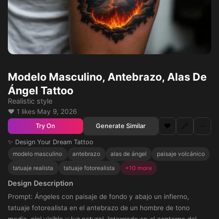
Modelo Masculino, Antebrazo, Alas De
Ángel Tattoo
Realistic style
❤️ 1 likes
·
May 9, 2026
❤️
🔗
⋯
Generate Similar
Try On
✨ Design Your Dream Tattoo
modelo masculino
antebrazo
alas de ángel
paisaje volcánico
tatuaje realista
tatuaje fotorealista
+10 more
Design Description
Prompt: Ángeles con paisaje de fondo y abajo un infierno,
tatuaje fotorealista en el antebrazo de un hombre de tono
medio, piel visible y luz natural. Integrado en el contorno del