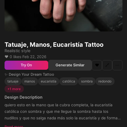
Tatuaje, Manos, Eucaristía Tattoo
Realistic style
❤️ 0 likes
·
Feb 22, 2026
❤️
🔗
⋯
Generate Similar
Try On
✨ Design Your Dream Tattoo
tatuaje
manos
eucaristía
católica
sombra
redondo
+1 more
Design Description
quiero esto en la mano que la cubra completa, la eucaristía
católica con sombra y que me llegue la sombra hasta los
nudillos y que no salga nada más solo la eucaristía y de forma
redonda como la foto que envié QUE NO SALGA JESÚS NI
Read more