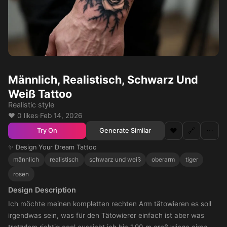
Männlich, Realistisch, Schwarz Und
Weiß Tattoo
Realistic style
❤️ 0 likes
·
Feb 14, 2026
❤️
🔗
⋯
Generate Similar
Try On
✨ Design Your Dream Tattoo
männlich
realistisch
schwarz und weiß
oberarm
tiger
rosen
Design Description
Ich möchte meinen kompletten rechten Arm tätowieren es soll
irgendwas sein, was für den Tätowierer einfach ist aber was
trotzdem richtig cool aussieht ich bin 1,90 m groß wiege circa 88